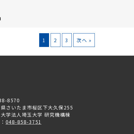
」
1
2
3
次へ »
38-8570
玉県さいたま市桜区下大久保255
立大学法人埼玉大学 研究機構棟
L：
048-858-3751