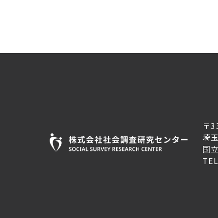
〒3
埼
国
TE