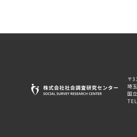
〒3
埼
国
TE