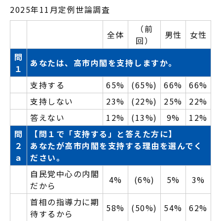
2025年11月定例世論調査
（前
全体
男性
女性
回）
問
あなたは、高市内閣を支持しますか。
１
支持する
65%
(65%)
66%
66%
支持しない
23%
(22%)
25%
22%
答えない
12%
(13%)
9%
12%
問
【問１で「支持する」と答えた方に】
２
あなたが高市内閣を支持する理由を選んでく
ａ
ださい。
自民党中心の内閣
4%
(6%)
5%
3%
だから
首相の指導力に期
58%
(50%)
54%
62%
待するから