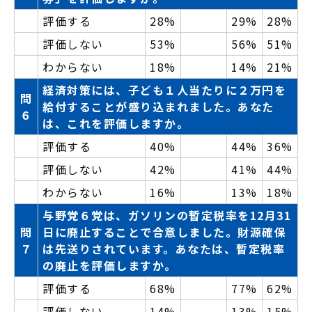
評価する
28%
29%
28%
評価しない
53%
56%
51%
わからない
18%
14%
21%
経済対策には、子ども１人当たりに２万円を
問
給付することが盛り込まれました。あなた
６
は、これを評価しますか。
評価する
40%
44%
36%
評価しない
42%
41%
44%
わからない
16%
13%
18%
与野党６党は、ガソリンの暫定税率を12月31
問
日に廃止することで合意しました。財源確保
７
は先送りされています。あなたは、暫定税率
の廃止を評価しますか。
評価する
68%
77%
62%
評価しない
14%
13%
15%