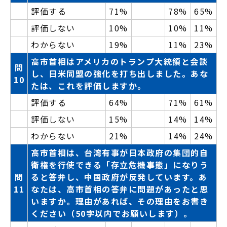
評価する
71%
78%
65%
評価しない
10%
10%
11%
わからない
19%
11%
23%
高市首相はアメリカのトランプ大統領と会談
問
し、日米同盟の強化を打ち出しました。あな
10
たは、これを評価しますか。
評価する
64%
71%
61%
評価しない
15%
14%
14%
わからない
21%
14%
24%
高市首相は、台湾有事が日本政府の集団的自
衛権を行使できる「存立危機事態」になりう
問
ると答弁し、中国政府が反発しています。あ
11
なたは、高市首相の答弁に問題があったと思
いますか。理由があれば、その理由をお書き
ください（50字以内でお願いします）。