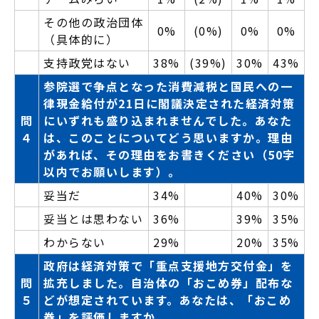
その他の政治団体
0%
(0%)
0%
0%
（具体的に）
支持政党はない
38%
(39%)
30%
43%
参院選で争点となった消費減税と国民への一
律現金給付が21日に閣議決定された経済対策
問
にいずれも盛り込まれませんでした。あなた
４
は、このことについてどう思いますか。理由
があれば、その理由をお書きください（50字
以内でお願いします）。
妥当だ
34%
40%
30%
妥当とは思わない
36%
39%
35%
わからない
29%
20%
35%
政府は経済対策で「重点支援地方交付金」を
問
拡充しました。自治体の「おこめ券」配布な
５
どが想定されています。あなたは、「おこめ
券」を評価しますか。