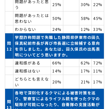
問題があったと思
25%
30%
22%
う
問題があったとは
50%
58%
45%
思わない
わからない
24%
12%
33%
学歴詐称問題で失職した静岡県伊東市の田久
問
保真紀前市長が再び市長選に立候補する意向
12
を示しました。あなたは、田久保氏の出馬表
明についてどう思いますか。
違和感がある
66%
62%
72%
違和感はない
14%
17%
11%
どちらとも言えな
20%
21%
17%
い
各地で深刻化するクマによる被害対策を巡
り、警察官によるライフル銃を使ったクマの
問
駆除が可能になったり、自衛隊の支援活動が
13