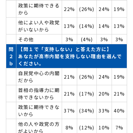
政策に期待できる
22%
(26%)
24%
19%
から
他によい人や政党
13%
(14%)
14%
13%
がいないから
その他
3%
(4%)
3%
3%
問
【問１で「支持しない」と答えた方に】
２
あなたが高市内閣を支持しない理由を選んで
ｂ
ください。
自民党中心の内閣
21%
(26%)
24%
19%
だから
首相の指導力に期
21%
(17%)
20%
21%
待できないから
政策に期待できな
37%
(34%)
33%
40%
いから
他の人や政党の方
8%
(12%)
10%
7%
がよいから