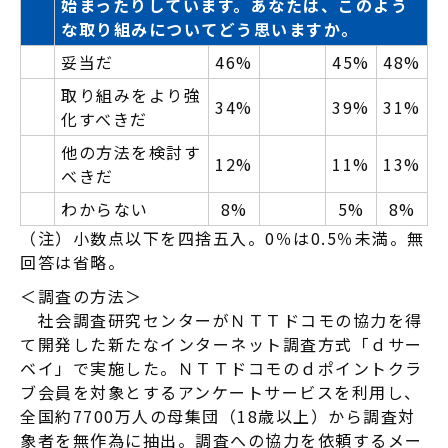
始まったりしています。あなたは、このよう
な取り組みについてどう思いますか。
妥当だ
46%
45%
48%
取り組みをより強
34%
39%
31%
化すべきだ
他の方法を検討す
12%
11%
13%
べきだ
わからない
8%
5%
8%
（注）小数点以下を四捨五入。0％は0.5％未満。無
回答は省略。
＜調査の方法＞
社会調査研究センターがＮＴＴドコモの協力を得
て開発した新たなインターネット調査方式「ｄサー
ベイ」で実施した。ＮＴＴドコモのｄポイントクラ
ブ会員を対象とするアンケートサービスを利用し、
全国約7700万人の母集団（18歳以上）から調査対
象者を無作為に抽出。調査への協力を依頼するメー