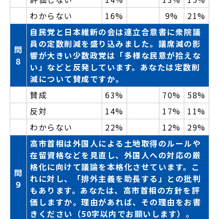
わからない
16%
9%
21%
自民党と日本維新の会は連立合意書に衆院議
員の定数削減を盛り込みました。議席減の影
問
響が大きい少数政党は「多様な民意が拾えな
８
い」などと反発しています。あなたは定数削
減について賛成ですか。
賛成
63%
70%
58%
反対
14%
17%
11%
わからない
22%
12%
29%
高市首相は外国人による土地取得のルールや
在留資格などを見直し、外国人への対応の厳
格化に向けて議論を本格化させています。こ
問
れに対し、「排外主義を助長する」との批判
９
もあります。あなたは、高市首相の方針を評
価しますか。理由があれば、その理由をお書
きください（50字以内でお願いします）。