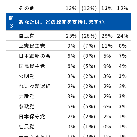
その他
13%
(12%)
13%
12%
問
あなたは、どの政党を支持しますか。
３
自民党
25%
(26%)
29%
24%
立憲民主党
9%
(7%)
11%
8%
日本維新の会
6%
(8%)
5%
7%
国民民主党
6%
(5%)
9%
4%
公明党
3%
(2%)
3%
3%
れいわ新選組
2%
(2%)
2%
2%
共産党
3%
(2%)
2%
3%
参政党
5%
(5%)
6%
3%
日本保守党
2%
(2%)
2%
1%
社民党
0%
(1%)
0%
1%
チームみらい
1%
(2%)
1%
1%